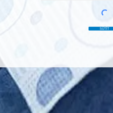
SŪTĪT