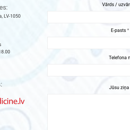
Vārds / uzvā
es:
ja, LV-1050
E-pasts
s
18.00
Telefona n
:
Jūsu ziņa