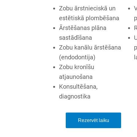
Zobu ārstnieciskā un
V
estētiskā plombēšana
Ārstēšanas plāna
R
sastādīšana
U
Zobu kanālu ārstēšana
(endodontija)
l
Zobu kronīšu
atjaunošana
Konsultēšana,
diagnostika
Rezervēt laiku