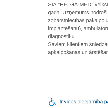
SIA "HELGA-MED" veiksmī
gada. Uzņēmums nodrošin
zobārstniecības pakalpoj
implantēšanu), ambulator
diagnostiku.
Saviem klientiem sniedz
apkalpošanas un ārstēšan
Ir vides pieejamība p