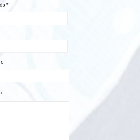
rds
r.