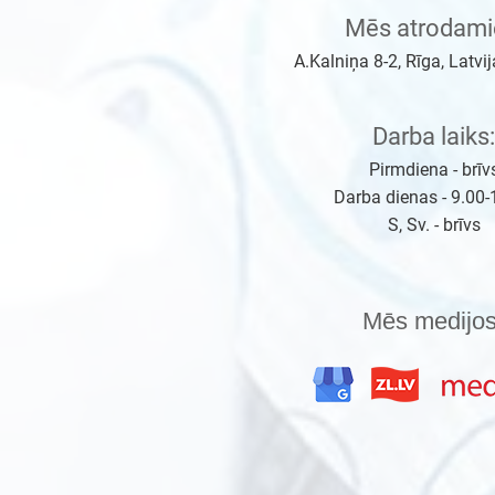
Mēs atrodami
A.Kalniņa 8-2, Rīga, Latvi
Darba laiks:
Pirmdiena - brīv
Darba dienas - 9.00-
S, Sv. - brīvs
Mēs medijos