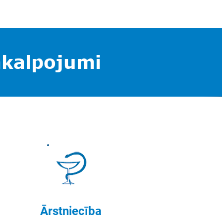
akalpojumi
Ārstniecība