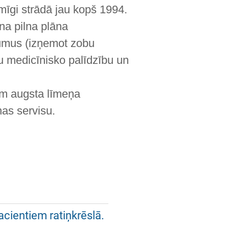
gi strādā jau kopš 1994.
a pilna plāna
umus (izņemot zobu
u medicīnisko palīdzību un
am augsta līmeņa
as servisu.
acientiem ratiņkrēslā.