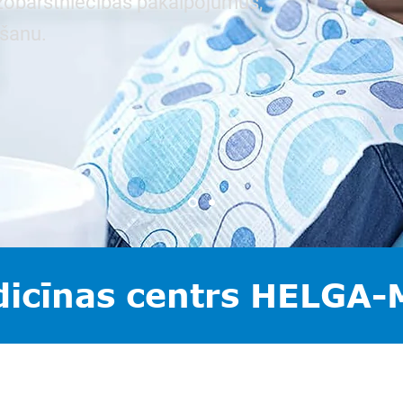
zobārstniecības pakalpojumus,
šanu.
icīnas centrs HELGA