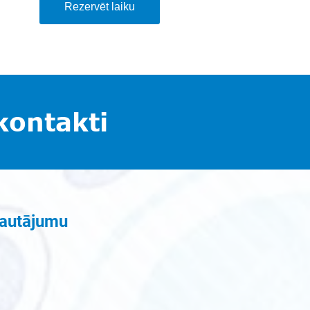
Rezervēt laiku
kontakti
jautājumu