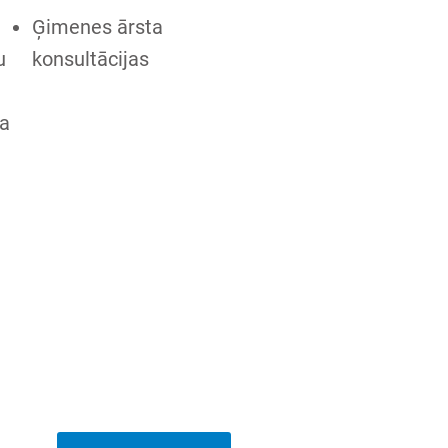
Ģimenes ārsta
u
konsultācijas
ma