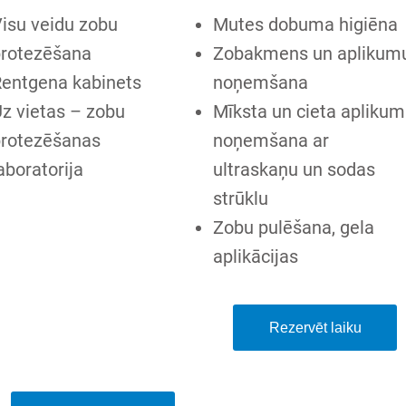
isu veidu zobu
Mutes dobuma higiēna
protezēšana
Zobakmens un aplikum
entgena kabinets
noņemšana
z vietas – zobu
Mīksta un cieta apliku
protezēšanas
noņemšana ar
aboratorija
ultraskaņu un sodas
strūklu
Zobu pulēšana, gela
aplikācijas
Rezervēt laiku