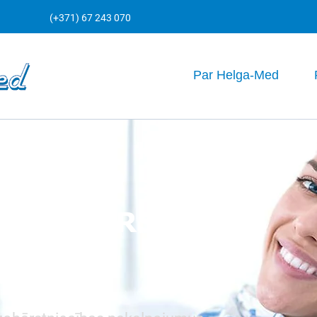
(+371) 67 243 070
Par Helga-Med
S CENTRS
LOĢIJA