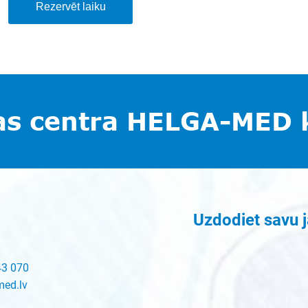
Rezervēt laiku
as centra HELGA-MED 
Uzdodiet savu 
43 070
med.lv