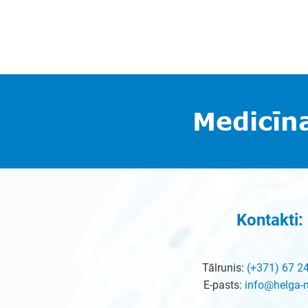
Medicīn
Kontakti:
Tālrunis:
(+371) 67 2
E-pasts:
info@helga-