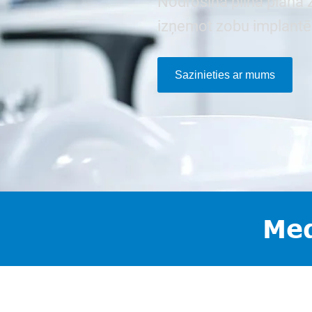
Nodrošina pilna plāna 
izņemot zobu implantē
Sazinieties ar mums
Med